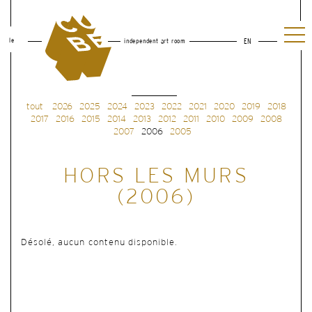
le
independent art room
EN
tout
2026
2025
2024
2023
2022
2021
2020
2019
2018
2017
2016
2015
2014
2013
2012
2011
2010
2009
2008
2007
2006
2005
HORS LES MURS
(2006)
Désolé, aucun contenu disponible.