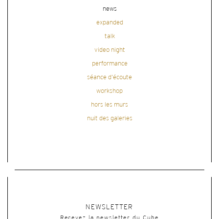
news
expanded
talk
video night
performance
séance d'écoute
workshop
hors les murs
nuit des galeries
NEWSLETTER
Recevez la newsletter du Cube