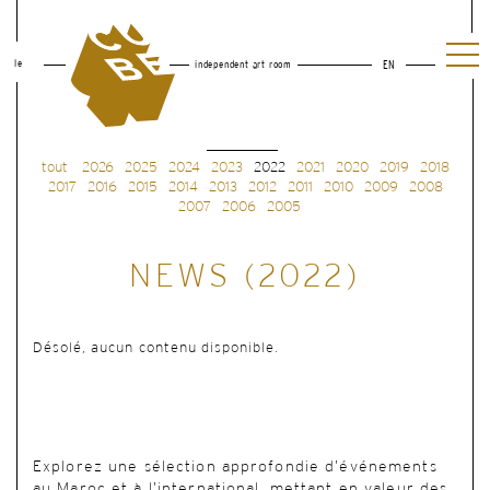
le
independent art room
EN
tout
2026
2025
2024
2023
2022
2021
2020
2019
2018
2017
2016
2015
2014
2013
2012
2011
2010
2009
2008
2007
2006
2005
NEWS (2022)
Désolé, aucun contenu disponible.
Explorez une sélection approfondie d’événements
au Maroc et à l’international, mettant en valeur des