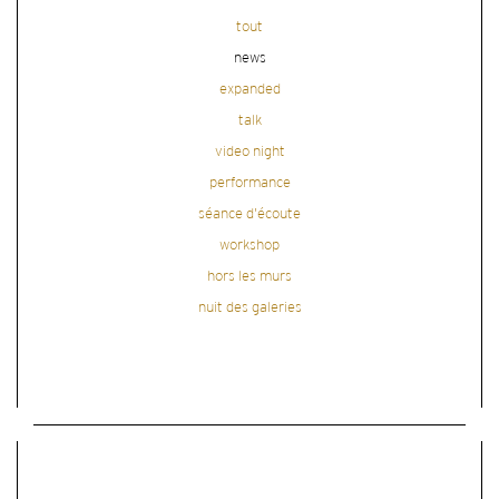
tout
news
expanded
talk
video night
performance
séance d'écoute
workshop
hors les murs
nuit des galeries