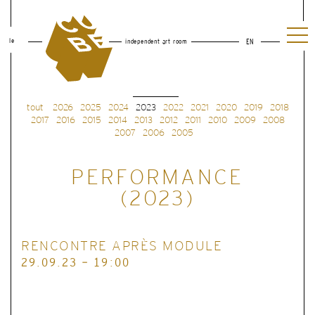
le
independent art room
EN
tout
2026
2025
2024
2023
2022
2021
2020
2019
2018
2017
2016
2015
2014
2013
2012
2011
2010
2009
2008
2007
2006
2005
PERFORMANCE
(2023)
RENCONTRE APRÈS MODULE
29.09.23 - 19:00