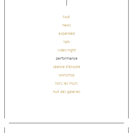
tout
news
expanded
talk
video night
performance
séance d'écoute
workshop
hors les murs
nuit des galeries