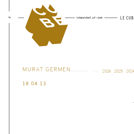
le
LE CUB
independent art room
MURAT GERMEN
tout
2026
2025
202
18.04.13