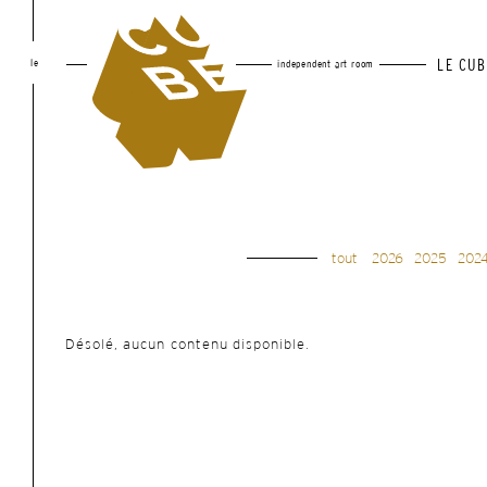
le
LE CUB
independent art room
tout
2026
2025
202
Désolé, aucun contenu disponible.