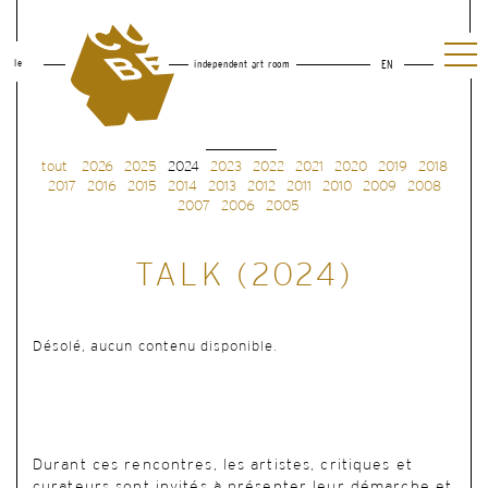
le
independent art room
EN
tout
2026
2025
2024
2023
2022
2021
2020
2019
2018
2017
2016
2015
2014
2013
2012
2011
2010
2009
2008
2007
2006
2005
TALK (2024)
Désolé, aucun contenu disponible.
Durant ces rencontres, les artistes, critiques et
curateurs sont invités à présenter leur démarche et