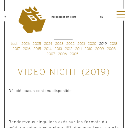
le
independent art room
EN
tout
2026
2025
2024
2023
2022
2021
2020
2019
2018
2017
2016
2015
2014
2013
2012
2011
2010
2009
2008
2007
2006
2005
VIDEO NIGHT (2019)
Désolé, aucun contenu disponible.
Rendez-vous singuliers axés sur les formats du
médium video – animation, 3D, documentaire, courts