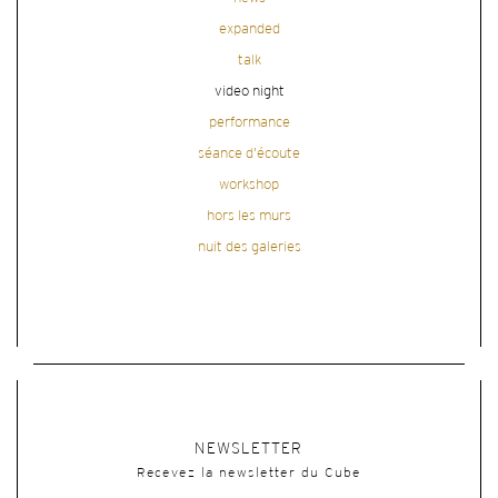
expanded
talk
video night
performance
séance d'écoute
workshop
hors les murs
nuit des galeries
NEWSLETTER
Recevez la newsletter du Cube