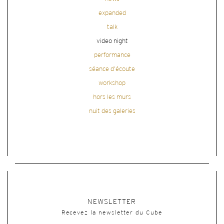
expanded
talk
video night
performance
séance d'écoute
workshop
hors les murs
nuit des galeries
NEWSLETTER
Recevez la newsletter du Cube