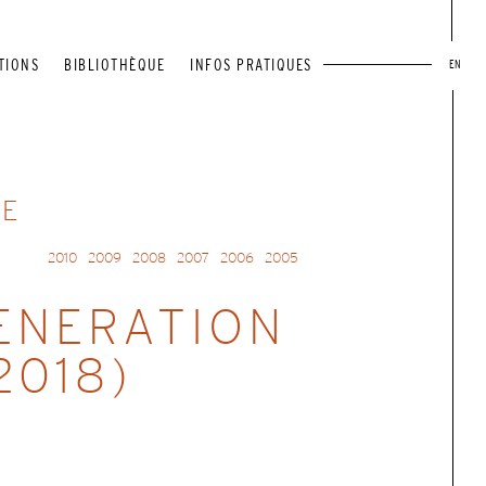
TIONS
BIBLIOTHÈQUE
INFOS PRATIQUES
EN
ME
2
2011
2010
2009
2008
2007
2006
2005
ENERATION
2018)