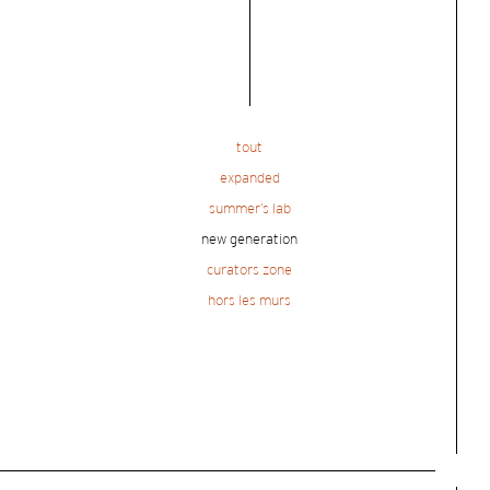
tout
expanded
summer’s lab
new generation
curators zone
hors les murs