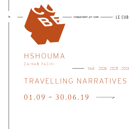
le
LE CUB
independent art room
HSHOUMA
ZAINAB FASIKI
tout
2026
2025
202
09.11 - 14.12.18
TRAVELLING NARRATIVES
01.09 - 30.06.19