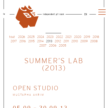
le
independent art room
EN
tout
2026
2025
2024
2023
2022
2021
2020
2019
2018
2017
2016
2015
2014
2013
2012
2011
2010
2009
2008
2007
2006
2005
SUMMER’S LAB
(2013)
OPEN STUDIO
MUSTAPHA AKRIM