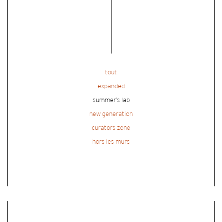
tout
expanded
summer’s lab
new generation
curators zone
hors les murs