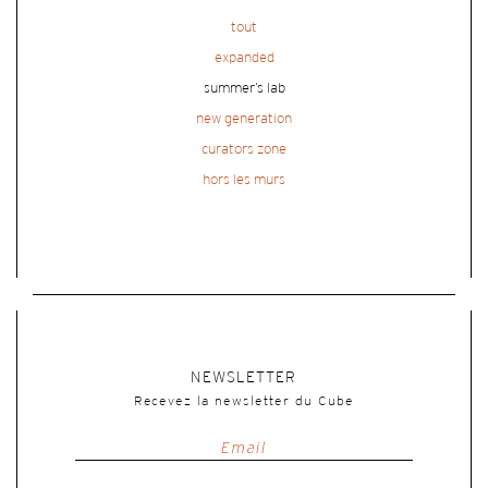
tout
expanded
summer’s lab
new generation
curators zone
hors les murs
NEWSLETTER
Recevez la newsletter du Cube