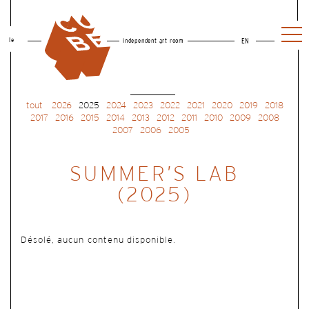
le
independent art room
EN
tout
2026
2025
2024
2023
2022
2021
2020
2019
2018
2017
2016
2015
2014
2013
2012
2011
2010
2009
2008
2007
2006
2005
SUMMER’S LAB
(2025)
Désolé, aucun contenu disponible.