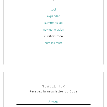
tout
expanded
summer's lab
new generation
curators zone
hors les murs
NEWSLETTER
Recevez la newsletter du Cube