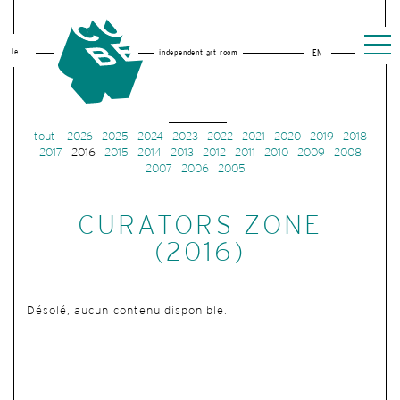
le
independent art room
EN
tout
2026
2025
2024
2023
2022
2021
2020
2019
2018
2017
2016
2015
2014
2013
2012
2011
2010
2009
2008
2007
2006
2005
CURATORS ZONE
(2016)
Désolé, aucun contenu disponible.