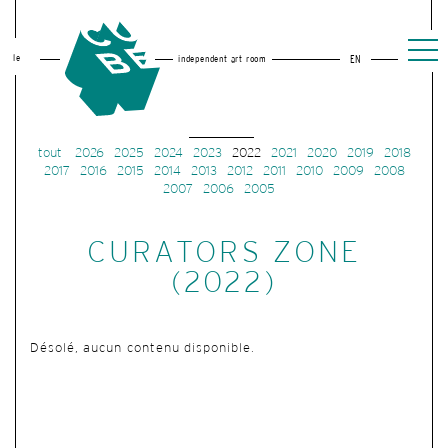
le
independent art room
EN
tout
2026
2025
2024
2023
2022
2021
2020
2019
2018
2017
2016
2015
2014
2013
2012
2011
2010
2009
2008
2007
2006
2005
CURATORS ZONE
(2022)
Désolé, aucun contenu disponible.