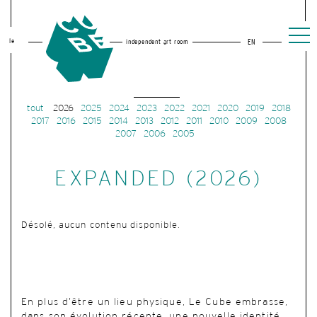
le
independent art room
EN
tout
2026
2025
2024
2023
2022
2021
2020
2019
2018
2017
2016
2015
2014
2013
2012
2011
2010
2009
2008
2007
2006
2005
EXPANDED (2026)
Désolé, aucun contenu disponible.
En plus d’être un lieu physique, Le Cube embrasse,
dans son évolution récente, une nouvelle identité