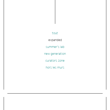
tout
expanded
summer's lab
new generation
curators zone
hors les murs