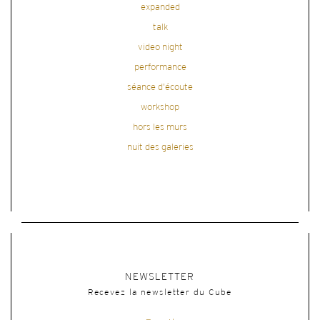
expanded
talk
video night
performance
séance d'écoute
workshop
hors les murs
nuit des galeries
NEWSLETTER
Recevez la newsletter du Cube