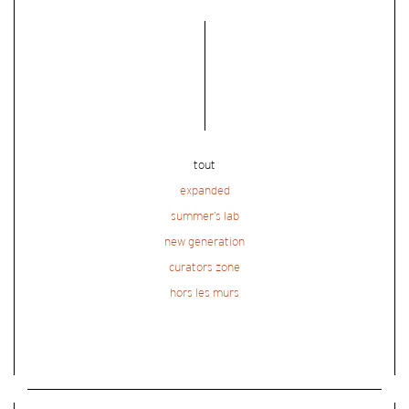
tout
expanded
summer’s lab
new generation
curators zone
hors les murs