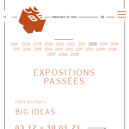
le
independent art room
EN
tout
2026
2025
2024
2023
2022
2021
2020
2019
2018
2017
2016
2015
2014
2013
2012
2011
2010
2009
2008
2007
2006
2005
EXPOSITIONS
PASSÉES
hors les murs
BIG IDEAS
03.12 - 30.01.21