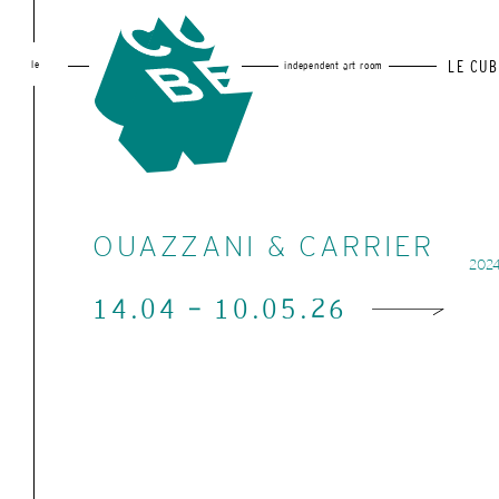
le
LE CUB
independent art room
OUAZZANI & CARRIER
tout
2026
2025
202
14.04 - 10.05.26