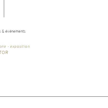
s & événements
one - exposition
TOR