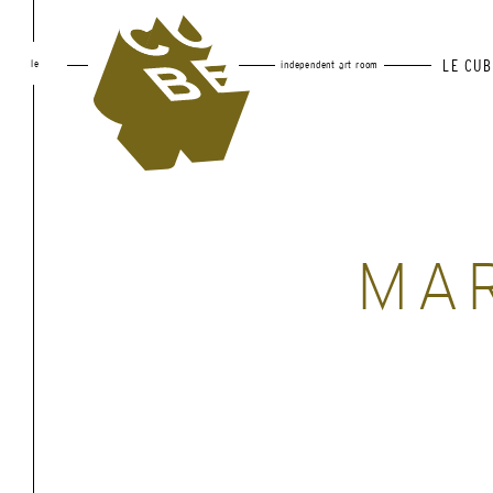
le
LE CUB
independent art room
MAR