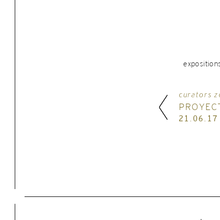
exposition
curators z
PROYEC
21.06.17