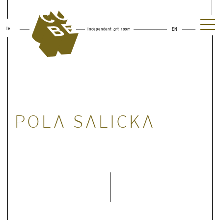
le
independent art room
EN
POLA SALICKA