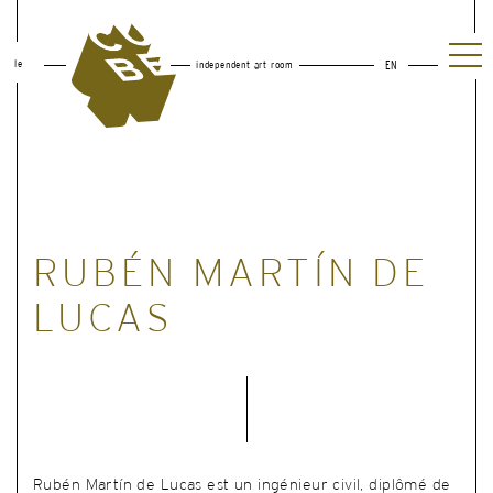
le
independent art room
EN
RUBÉN MARTÍN DE
LUCAS
Rubén Martín de Lucas est un ingénieur civil, diplômé de