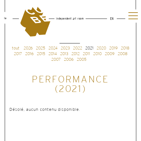
le
independent art room
EN
tout
2026
2025
2024
2023
2022
2021
2020
2019
2018
2017
2016
2015
2014
2013
2012
2011
2010
2009
2008
2007
2006
2005
PERFORMANCE
(2021)
Désolé, aucun contenu disponible.