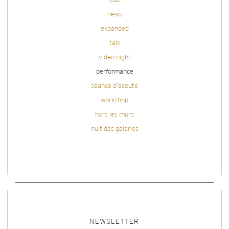
tout
news
expanded
talk
video night
performance
séance d'écoute
workshop
hors les murs
nuit des galeries
NEWSLETTER