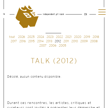
le
independent art room
EN
tout
2026
2025
2024
2023
2022
2021
2020
2019
2018
2017
2016
2015
2014
2013
2012
2011
2010
2009
2008
2007
2006
2005
TALK (2012)
Désolé, aucun contenu disponible.
Durant ces rencontres, les artistes, critiques et
curateurs sont invités à présenter leur démarche et