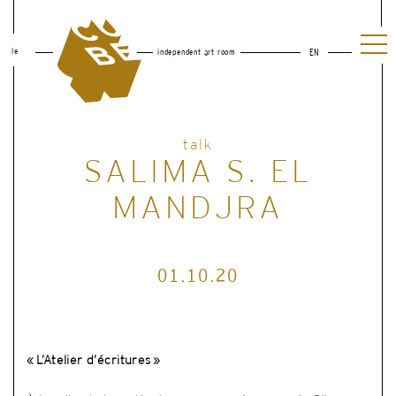
le
independent art room
EN
talk
SALIMA S. EL
MANDJRA
01.10.20
« L’Atelier d’écritures »