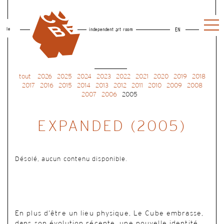
le
independent art room
EN
tout
2026
2025
2024
2023
2022
2021
2020
2019
2018
2017
2016
2015
2014
2013
2012
2011
2010
2009
2008
2007
2006
2005
EXPANDED (2005)
Désolé, aucun contenu disponible.
En plus d’être un lieu physique, Le Cube embrasse,
dans son évolution récente, une nouvelle identité