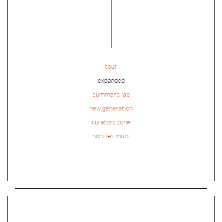
tout
expanded
summer’s lab
new generation
curators zone
hors les murs