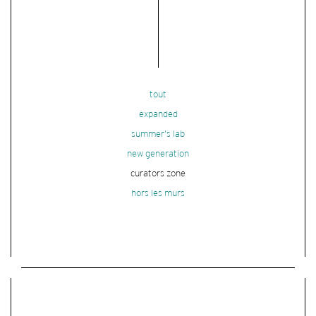
tout
expanded
summer's lab
new generation
curators zone
hors les murs