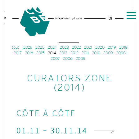
le
independent art room
EN
tout
2026
2025
2024
2023
2022
2021
2020
2019
2018
2017
2016
2015
2014
2013
2012
2011
2010
2009
2008
2007
2006
2005
CURATORS ZONE
(2014)
CÔTE À CÔTE
01.11 - 30.11.14