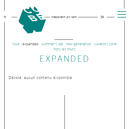
le
independent art room
EN
tout
expanded
summer's lab
new generation
curators zone
hors les murs
EXPANDED
Désolé, aucun contenu disponible.