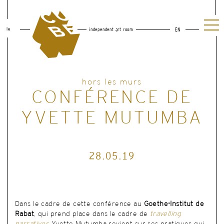
le
independent art room
EN
hors les murs
CONFÉRENCE DE
YVETTE MUTUMBA
28.05.19
Dans le cadre de cette conférence au
Goethe-Institut de
Rabat
, qui prend place dans le cadre de
travelling