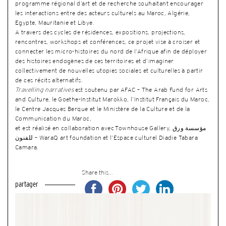
programme régional d’art et de recherche souhaitant encourager
les interactions entre des acteurs culturels au Maroc, Algérie,
Egypte, Mauritanie et Libye.
A travers des cycles de résidences, expositions, projections,
rencontres, workshops et conférences, ce projet vise à croiser et
connecter les micro-histoires du nord de l’Afrique afin de déployer
des histoires endogènes de ces territoires et d’imaginer
collectivement de nouvelles utopies sociales et culturelles à partir
de ces récits alternatifs.
Travelling narratives
est soutenu par AFAC – The Arab Fund for Arts
and Culture, le Goethe-Institut Marokko, l’Institut Français du Maroc,
le Centre Jacques Berque et le Ministère de la Culture et de la
Communication du Maroc,
et est réalisé en collaboration avec Townhouse Gallery, مؤسسة ورق
للفنون – WaraQ art foundation et l’Espace culturel Diadie Tabara
Camara.
Share this...
partager