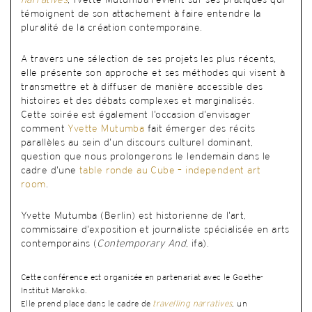
narratives
, Yvette Mutumba revient sur ses pratiques qui
témoignent de son attachement à faire entendre la
pluralité de la création contemporaine.
A travers une sélection de ses projets les plus récents,
elle présente son approche et ses méthodes qui visent à
transmettre et à diffuser de manière accessible des
histoires et des débats complexes et marginalisés.
Cette soirée est également l’occasion d’envisager
comment
Yvette Mutumba
fait émerger des récits
parallèles au sein d’un discours culturel dominant,
question que nous prolongerons le lendemain dans le
cadre d’une
table ronde au Cube – independent art
room
.
Yvette Mutumba (Berlin) est historienne de l’art,
commissaire d’exposition et journaliste spécialisée en arts
contemporains (
Contemporary And
, ifa).
Cette conférence est organisée en partenariat avec le Goethe-
Institut Marokko.
Elle prend place dans le cadre de
travelling narratives
, un