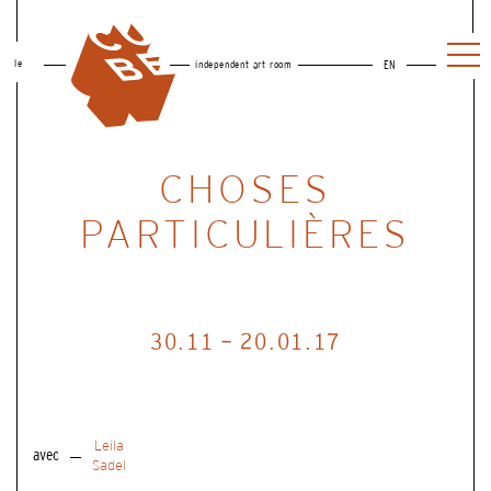
le
independent art room
EN
CHOSES
PARTICULIÈRES
30.11 - 20.01.17
Leila
avec
Sadel