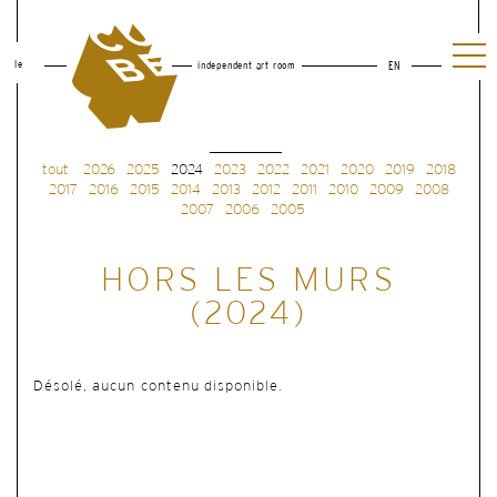
le
independent art room
EN
tout
2026
2025
2024
2023
2022
2021
2020
2019
2018
2017
2016
2015
2014
2013
2012
2011
2010
2009
2008
2007
2006
2005
HORS LES MURS
(2024)
Désolé, aucun contenu disponible.