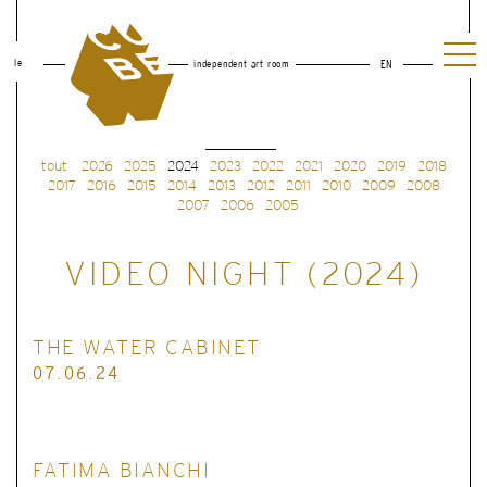
le
independent art room
EN
tout
2026
2025
2024
2023
2022
2021
2020
2019
2018
2017
2016
2015
2014
2013
2012
2011
2010
2009
2008
2007
2006
2005
VIDEO NIGHT (2024)
THE WATER CABINET
07.06.24
FATIMA BIANCHI