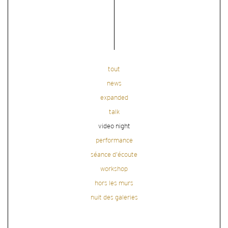
tout
news
expanded
talk
video night
performance
séance d'écoute
workshop
hors les murs
nuit des galeries