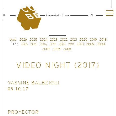
le
independent art room
EN
tout
2026
2025
2024
2023
2022
2021
2020
2019
2018
2017
2016
2015
2014
2013
2012
2011
2010
2009
2008
2007
2006
2005
VIDEO NIGHT (2017)
YASSINE BALBZIOUI
05.10.17
PROYECTOR