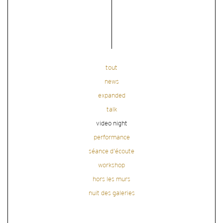
tout
news
expanded
talk
video night
performance
séance d'écoute
workshop
hors les murs
nuit des galeries