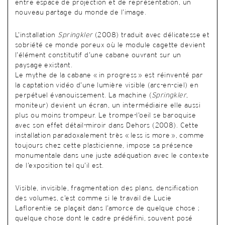
entre espace de projection et de représentation, un
nouveau partage du monde de l’image.
L’installation
Springkler
(2008) traduit avec délicatesse et
sobriété ce monde poreux où le module cagette devient
l’élément constitutif d’une cabane ouvrant sur un
paysage existant.
Le mythe de la cabane « in progress » est réinventé par
la captation vidéo d’une lumière visible (arc-en-ciel) en
perpétuel évanouissement. La machine (
Springkler
,
moniteur) devient un écran, un intermédiaire elle aussi
plus ou moins trompeur. Le trompe-l’oeil se baroquise
avec son effet détail-miroir dans Dehors (2008). Cette
installation paradoxalement très « less is more », comme
toujours chez cette plasticienne, impose sa présence
monumentale dans une juste adéquation avec le contexte
de l’exposition tel qu’il est.
Visible, invisible, fragmentation des plans, densification
des volumes, c’est comme si le travail de Lucie
Laflorentie se plaçait dans l’amorce de quelque chose ;
quelque chose dont le cadre prédéfini, souvent posé