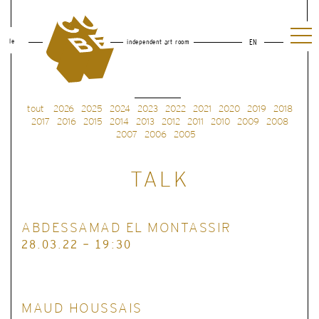
le
independent art room
EN
tout
2026
2025
2024
2023
2022
2021
2020
2019
2018
2017
2016
2015
2014
2013
2012
2011
2010
2009
2008
2007
2006
2005
TALK
ABDESSAMAD EL MONTASSIR
28.03.22 - 19:30
MAUD HOUSSAIS