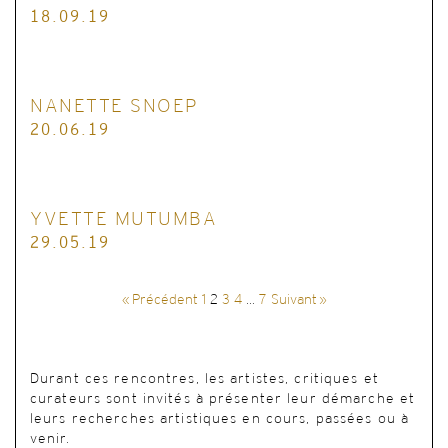
18.09.19
NANETTE SNOEP
20.06.19
YVETTE MUTUMBA
29.05.19
« Précédent
1
2
3
4
…
7
Suivant »
Durant ces rencontres, les artistes, critiques et
curateurs sont invités à présenter leur démarche et
leurs recherches artistiques en cours, passées ou à
venir.