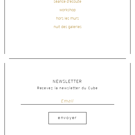
séance d'écoute
workshop
hors les murs
nuit des galeries
NEWSLETTER
Recevez la newsletter du Cube
envoyer