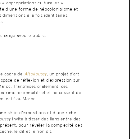
s « appropriations culturelles »
te d’une forme de néocolonialisme et
dimensions à la fois identitaires,
s.
change avec le public.
 le cadre de
Attokoussy
, un projet d’art
space de réflexion et d’expression sur
 Maroc. Transmises oralement, ces
 patrimoine immatériel et ne cessent de
collectif au Maroc.
’une série d’expositions et d’une riche
oussy
invite à tisser des liens entre des
u présent, pour révéler la complexité des
aché, le dit et le non-dit.