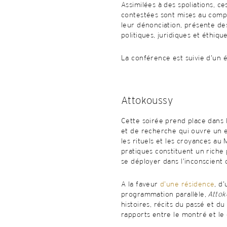
Assimilées à des spoliations, ce
contestées sont mises au comp
leur dénonciation, présente des 
politiques, juridiques et éthique
La conférence est suivie d’un é
Attokoussy
Cette soirée prend place dans
et de recherche qui ouvre un e
les rituels et les croyances au
pratiques constituent un riche
se déployer dans l’inconscient 
A la faveur
d’une résidence
, d
programmation parallèle,
Attok
histoires, récits du passé et d
rapports entre le montré et le c