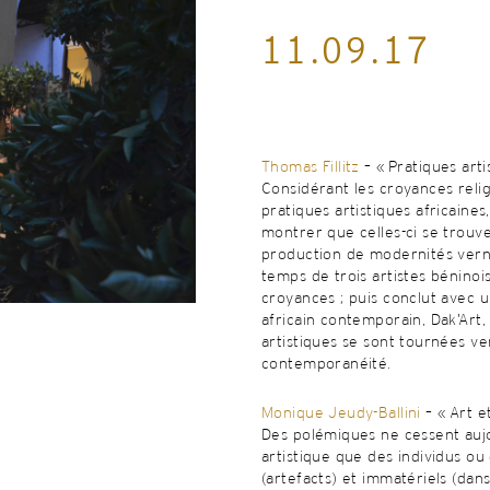
11.09.17
Thomas Fillitz
– « Pratiques art
Considérant les croyances relig
pratiques artistiques africaines
montrer que celles-ci se trouv
production de modernités verna
temps de trois artistes béninois
croyances ; puis conclut avec un
africain contemporain, Dak’Art, 
artistiques se sont tournées ve
contemporanéité.
Monique Jeudy-Ballini
– « Art e
Des polémiques ne cessent aujo
artistique que des individus ou
(artefacts) et immatériels (dan