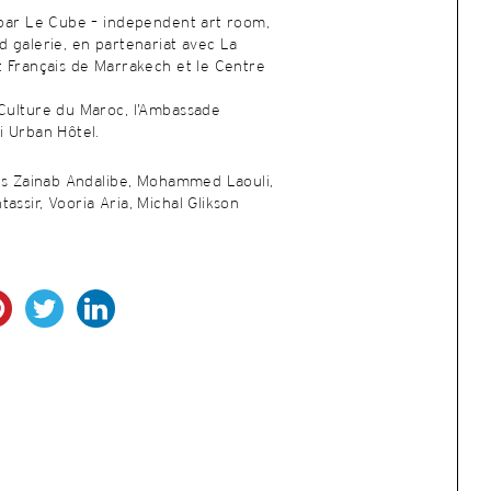
é par Le Cube – independent art room,
d galerie, en partenariat avec La
t Français de Marrakech et le Centre
 Culture du Maroc, l’Ambassade
i Urban Hôtel.
stes Zainab Andalibe, Mohammed Laouli,
assir, Vooria Aria, Michal Glikson