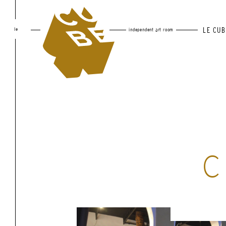
le
LE CUB
independent art room
C