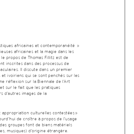
istiques africaines et contemporanéité »
ieuses africaines et la magie dans les
, le propos de Thomas Fillitz est de
ent inscrites dans des processus de
culaires. Il discute dans un premier
 et ivoiriens qui se sont penchés sur les
e réflexion sur la Biennale de l’Art
et sur le fait que les pratiques
rs d’autres images de la
t appropriation culturelles contestées »
urd’hui de croître à propos de l’usage
 des groupes font de biens matériels
ses, musiques) d’origine étrangère.