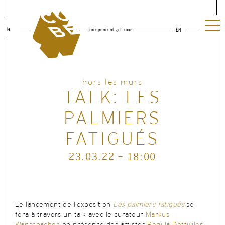
le
independent art room
EN
hors les murs
TALK: LES
PALMIERS
FATIGUÉS
23.03.22 - 18:00
Le lancement de l’exposition
Les palmiers fatigués
se
fera à travers un talk avec le curateur
Markus