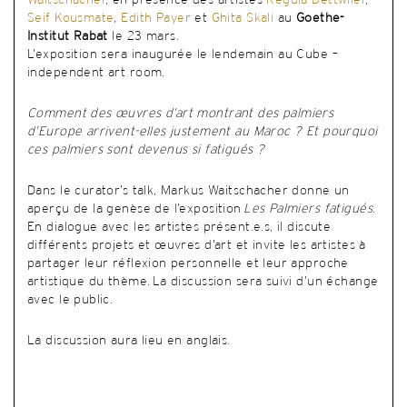
Waitschacher
, en présence des artistes
Regula Dettwiler
,
Seif Kousmate
,
Edith Payer
et
Ghita Skali
au
Goethe-
Institut Rabat
le 23 mars.
L’exposition sera inaugurée le lendemain au Cube –
independent art room.
Comment des œuvres d’art montrant des palmiers
d’Europe arrivent-elles justement au Maroc ? Et pourquoi
ces palmiers sont devenus si fatigués ?
Dans le curator’s talk, Markus Waitschacher donne un
aperçu de la genèse de l’exposition
Les Palmiers fatigués
.
En dialogue avec les artistes présent.e.s, il discute
différents projets et œuvres d’art et invite les artistes à
partager leur réflexion personnelle et leur approche
artistique du thème. La discussion sera suivi d’un échange
avec le public.
La discussion aura lieu en anglais.