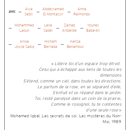
Alya
Abdessamad
Anna
avec
Sebti
El Montassir
Raimondo
Mohammed
Leila
Zainab
Younes
Laouli
Sadel
Andalibe
Baba-Ali
Anike
Hicham
Kenza
Joyce Sadiq
Berrada
Benamour
«
Libère toi d’un espace trop étroit.
Celui qui a échappé aux liens de toutes les
dimensions
S’étend, comme un ciel, dans toutes les directions.
Le parfum de la rose, en se séparant d’elle,
S’enfuit et se répand dans le jardin.
Toi, resté paralysé dans un coin de la prairie,
Comme le rossignol, tu te contentes
d’une seule rose
»
Mohamed Iqbal, Les secrets de soi. Les mystères du Non-
Moi, 1989