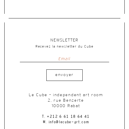
NEWSLETTER
Recevez la newsletter du Cube
envoyer
Le Cube – independent art room
2, rue Benzerte
10000 Rabat
T. +212 6 61 18 64 41
M. info@lecube-art.com