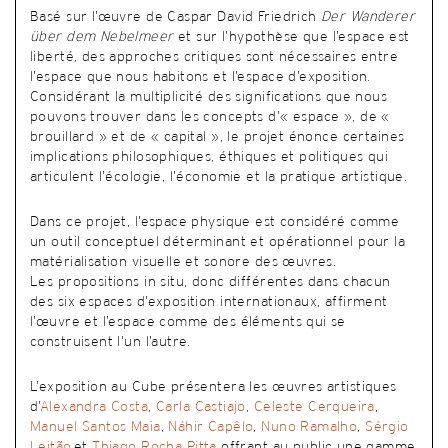
Basé sur l’œuvre de Caspar David Friedrich
Der Wanderer
über dem Nebelmeer
et sur l’hypothèse que l’espace est
liberté, des approches critiques sont nécessaires entre
l’espace que nous habitons et l’espace d’exposition.
Considérant la multiplicité des significations que nous
pouvons trouver dans les concepts d’« espace », de «
brouillard » et de « capital », le projet énonce certaines
implications philosophiques, éthiques et politiques qui
articulent l’écologie, l’économie et la pratique artistique.
Dans ce projet, l’espace physique est considéré comme
un outil conceptuel déterminant et opérationnel pour la
matérialisation visuelle et sonore des œuvres.
Les propositions in situ, donc différentes dans chacun
des six espaces d’exposition internationaux, affirment
l’œuvre et l’espace comme des éléments qui se
construisent l’un l’autre.
L’exposition au Cube présentera les œuvres artistiques
d’
Alexandra Costa
,
Carla Castiajo
,
Celeste Cerqueira
,
Manuel Santos Maia
,
Náhir Capêlo
,
Nuno Ramalho
,
Sérgio
Leitão
et
Thiago Rocha Pitta
offrant au public une gamme