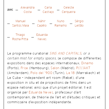
Alexandra
Carla
Celeste
avec
Costa
Castiajo
Cerqueira
Manuel
Náhir
Nuno
Sérgio
Santos Maia
Capêlo
Ramalho
Leitão
Thiago
Eduarda
Rocha Pitta
Neves
Le programme curatorial
SINS AND CAPITALS
, or a
certain mist for empty spaces
, se compose de différentes
expositions dans des espaces internationaux,
Dinamo
(Porto),
Frise
(Hambourg),
Salon
(Madrid),
P////AKT
(Amsterdam),
Polo del ‘900
(Turin),
Le 18
(Marrakech) et
Le Cube – independent art room (Rabat), d’une
exposition in situ et de projections de films dans un
espace national, ainsi que d’un projet éditorial. Il est
organisé par
Eduarda Neves
, professeur d’art
contemporain, de théorie de l’art et d’études critiques et
commissaire d’exposition indépendante.