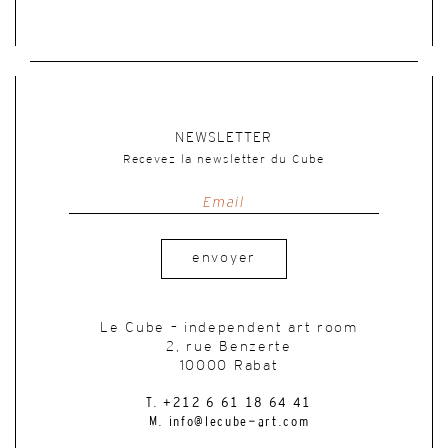
NEWSLETTER
Recevez la newsletter du Cube
envoyer
Le Cube – independent art room
2, rue Benzerte
10000 Rabat
T. +212 6 61 18 64 41
M. info@lecube-art.com